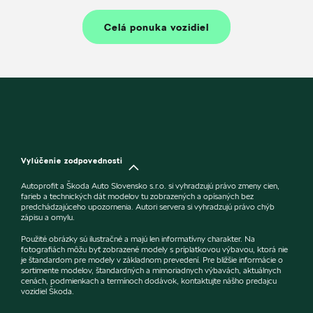
Celá ponuka vozidiel
Vylúčenie zodpovednosti
Autoprofit a Škoda Auto Slovensko s.r.o. si vyhradzujú právo zmeny cien,
farieb a technických dát modelov tu zobrazených a opísaných bez
predchádzajúceho upozornenia. Autori servera si vyhradzujú právo chýb
zápisu a omylu.
Použité obrázky sú ilustračné a majú len informatívny charakter. Na
fotografiách môžu byť zobrazené modely s príplatkovou výbavou, ktorá nie
je štandardom pre modely v základnom prevedení. Pre bližšie informácie o
sortimente modelov, štandardných a mimoriadnych výbavách, aktuálnych
cenách, podmienkach a termínoch dodávok, kontaktujte nášho predajcu
vozidiel Škoda.