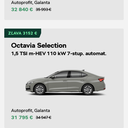
Autoprofit, Galanta
32 840 €
35 993 €
ZĽAVA 3152 €
Octavia Selection
1,5 TSI m-HEV 110 kW 7-stup. automat.
Autoprofit, Galanta
31 795 €
34 947 €