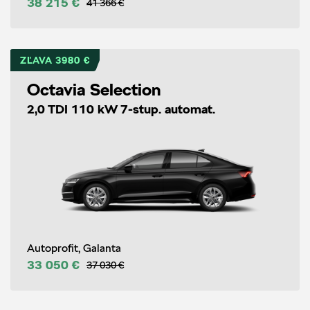
38 215 €
41 366 €
ZĽAVA 3980 €
Octavia Selection
2,0 TDI 110 kW 7-stup. automat.
Autoprofit, Galanta
33 050 €
37 030 €