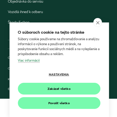
Objednávka do servisu
Vozidlá ihneď k odberu
Škoda E-shop
O súboroch cookie na tejto stránke
Súbory cookie používame na zhromažďovanie a analýzu
informácií o výkone a používaní stránok, na
poskytovanie funkcií sociálnych médií a na vylepšenie a
prispôsobenie obsahu a reklám.
Ochrana osobných údajov
Viac informácií
Cookies
NASTAVENIA
Kontakt
Zakázať všetko
© 2022 Autoprofit a Škoda Auto Slovensko s.r.o.
Povoliť všetko