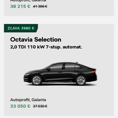
38 215 €
41 366 €
ZĽAVA 3980 €
Octavia Selection
2,0 TDI 110 kW 7-stup. automat.
Autoprofit, Galanta
33 050 €
37 030 €