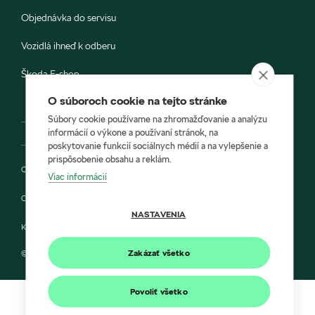
Objednávka do servisu
Vozidlá ihneď k odberu
Škoda E-shop
O súboroch cookie na tejto stránke
Súbory cookie používame na zhromažďovanie a analýzu
informácií o výkone a používaní stránok, na
poskytovanie funkcií sociálnych médií a na vylepšenie a
prispôsobenie obsahu a reklám.
Ochrana osobných údajov
Viac informácií
Cookies
NASTAVENIA
Kontakt
Zakázať všetko
© 2022 Autoprofit a Škoda Auto Slovensko s.r.o.
Povoliť všetko