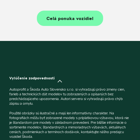
Celá ponuka vozidiel
Vylúčenie zodpovednosti
Autoprofit a Škoda Auto Slovensko s.r.o. si vyhradzujú právo zmeny cien,
farieb a technických dát modelov tu zobrazených a opísaných bez
predchádzajúceho upozornenia. Autori servera si vyhradzujú právo chýb
zápisu a omylu.
Použité obrázky sú ilustračné a majú len informatívny charakter. Na
fotografiách môžu byť zobrazené modely s príplatkovou výbavou, ktorá nie
je štandardom pre modely v základnom prevedení. Pre bližšie informácie o
sortimente modelov, štandardných a mimoriadnych výbavách, aktuálnych
cenách, podmienkach a termínoch dodávok, kontaktujte nášho predajcu
vozidiel Škoda.