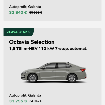
Autoprofit, Galanta
32 840 €
35 993 €
ZĽAVA 3152 €
Octavia Selection
1,5 TSI m-HEV 110 kW 7-stup. automat.
Autoprofit, Galanta
31 795 €
34 947 €