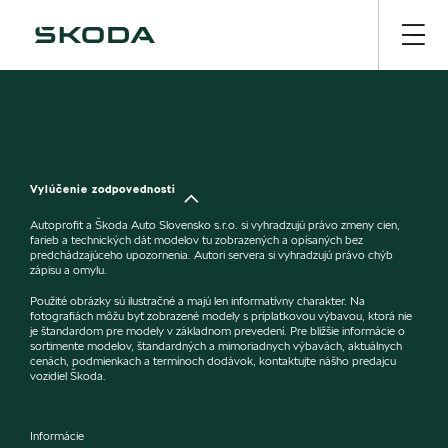
Vylúčenie zodpovednosti
Autoprofit a Škoda Auto Slovensko s.r.o. si vyhradzujú právo zmeny cien,
farieb a technických dát modelov tu zobrazených a opísaných bez
predchádzajúceho upozornenia. Autori servera si vyhradzujú právo chýb
zápisu a omylu.
Použité obrázky sú ilustračné a majú len informatívny charakter. Na
fotografiách môžu byť zobrazené modely s príplatkovou výbavou, ktorá nie
je štandardom pre modely v základnom prevedení. Pre bližšie informácie o
sortimente modelov, štandardných a mimoriadnych výbavách, aktuálnych
cenách, podmienkach a termínoch dodávok, kontaktujte nášho predajcu
vozidiel Škoda.
Informácie