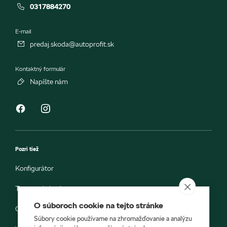
0317884270
E-mail
predaj.skoda@autoprofit.sk
Kontaktný formulár
Napíšte nám
Pozri tiež
Konfigurátor
Testovacia jazda
O súboroch cookie na tejto stránke
Objednávka do servisu
Súbory cookie používame na zhromažďovanie a analýzu