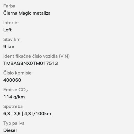
Farba
Čierna Magic metalíza
Interiér
Loft
Stav km
9 km
Identifikačné číslo vozidla (VIN)
TMBAG8NX0TM017513
Číslo komisie
400060
Emisie CO
2
114
g/km
Spotreba
6,3 | 3,6 | 4,3
l/100km
Typ paliva
Diesel