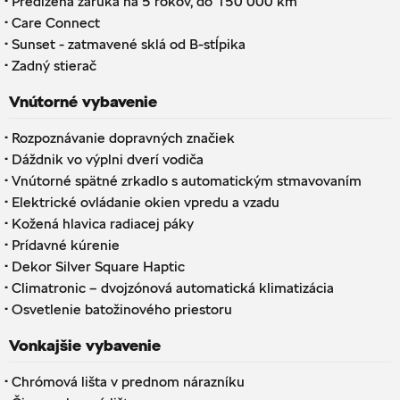
·
Predĺžená záruka na 5 rokov, do 150 000 km
·
Care Connect
·
Sunset - zatmavené sklá od B-stĺpika
·
Zadný stierač
Vnútorné vybavenie
·
Rozpoznávanie dopravných značiek
·
Dáždnik vo výplni dverí vodiča
·
Vnútorné spätné zrkadlo s automatickým stmavovaním
·
Elektrické ovládanie okien vpredu a vzadu
·
Kožená hlavica radiacej páky
·
Prídavné kúrenie
·
Dekor Silver Square Haptic
·
Climatronic – dvojzónová automatická klimatizácia
·
Osvetlenie batožinového priestoru
Vonkajšie vybavenie
·
Chrómová lišta v prednom nárazníku