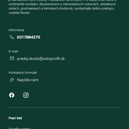
sortimente modelov, štandardných a mimoriadnych výbavách, aktuálnych
cenách, podmienkach a termínoch dodávok, kontaktujte nášho predajcu
vozidiel Škoda.
Informácie
0317884270
E-mail
predaj.skoda@autoprofit.sk
Kontaktný formulár
Napíšte nám
Pozri tiež