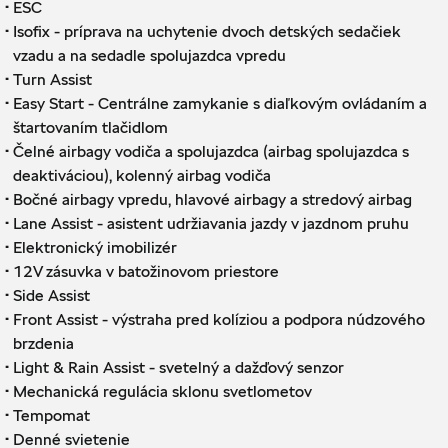
·
ESC
·
Isofix - príprava na uchytenie dvoch detských sedačiek
vzadu a na sedadle spolujazdca vpredu
·
Turn Assist
·
Easy Start - Centrálne zamykanie s diaľkovým ovládaním a
štartovaním tlačidlom
·
Čelné airbagy vodiča a spolujazdca (airbag spolujazdca s
deaktiváciou), kolenný airbag vodiča
·
Bočné airbagy vpredu, hlavové airbagy a stredový airbag
·
Lane Assist - asistent udržiavania jazdy v jazdnom pruhu
·
Elektronický imobilizér
·
12V zásuvka v batožinovom priestore
·
Side Assist
·
Front Assist - výstraha pred kolíziou a podpora núdzového
brzdenia
·
Light & Rain Assist - svetelný a dažďový senzor
·
Mechanická regulácia sklonu svetlometov
·
Tempomat
·
Denné svietenie