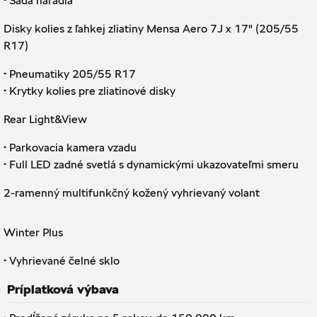
Sada náradia
Disky kolies z ľahkej zliatiny Mensa Aero 7J x 17" (205/55
R17)
·
Pneumatiky 205/55 R17
·
Krytky kolies pre zliatinové disky
Rear Light&View
·
Parkovacia kamera vzadu
·
Full LED zadné svetlá s dynamickými ukazovateľmi smeru
2-ramenný multifunkčný kožený vyhrievaný volant
Winter Plus
·
Vyhrievané čelné sklo
Príplatková výbava