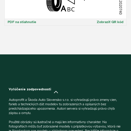
PDF na stiahnutie
Zobraziť QR kód
Vylúčenie zodpovednosti
Autoprofit a Škoda Auto Slovensko s.r.o. si vyhradzujú právo zmeny cien,
farieb a technických dát modelov tu zobrazených a opísaných bez
predchádzajúceho upozornenia. Autori servera si vyhradzujú právo chýb
zápisu a omylu.
Použité obrázky sú ilustračné a majú len informatívny charakter. Na
fotografiách môžu byť zobrazené modely s príplatkovou výbavou, ktorá nie
je štandardom pre modely v základnom prevedení. Pre bližšie informácie o