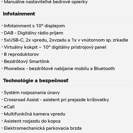
·
Manuálne nastaviteľné bedrové opierky
Infotainment
·
Infotainment s 10" displejom
·
DAB - Digitálny rádio príjem
·
5xUSB-C, 2x vpredu, 2xvzadu a 1x v vnútornom sp. zrkadle
·
Virtuálny kokpit – 10" digitálny prístrojový panel
·
8 reproduktorov
·
Bezdrôtový Smartlink
·
Phonebox - bezdrôtové nabíjanie mobilu a Bluetooth
Technológie a bezpečnosť
·
Systém rozpoznania únavy
·
Crossroad Assist - asistent pri prejazde križovatky
·
eCall
·
Multifunkčná kamera vpredu
·
Asistent rozjazdu do kopca
·
Elektromechanická parkovacia brzda