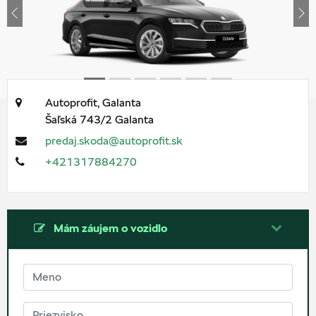
Previous
Ne
Autoprofit, Galanta
Šaľská 743/2
Galanta
predaj.skoda@autoprofit.sk
+421317884270
Mám záujem o vozidlo