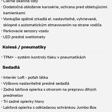
·
Čierne okenné lišty
·
Dodatočná obloženie karosérie, ochrana pred obletujúcimi
kamienkami
·
Vonkajšie spätné zrkadlá el. nastaviteľné, vyhrievané,
sklopné s automatickým stmavovaním na strane vodiča
·
Parkovacie senzory vzadu
·
LED predné svetlomety
Kolesá / pneumatiky
·
TPM+ - systém kontroly tlaku v pneumatikách
Sedadlá
·
Interiér Loft - poťah látka
·
Výškovo nastaviteľné predné sedadlá
·
Zadná lakťová opierka s otvorom na prepravu dlhých
predmetov
·
Tri zadné opierky hlavy
·
Lakťová opierka s odkladacou schránkou Jumbo Box