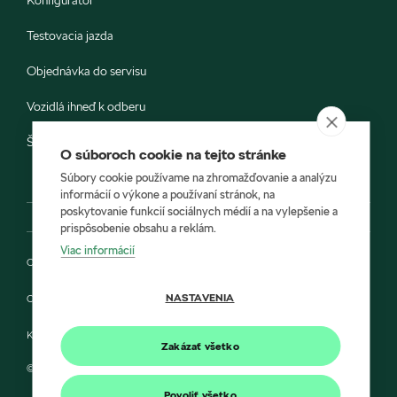
Konfigurátor
Testovacia jazda
Objednávka do servisu
Vozidlá ihneď k odberu
Škoda E-shop
O súboroch cookie na tejto stránke
Súbory cookie používame na zhromažďovanie a analýzu
informácií o výkone a používaní stránok, na
poskytovanie funkcií sociálnych médií a na vylepšenie a
prispôsobenie obsahu a reklám.
Viac informácií
Ochrana osobných údajov
NASTAVENIA
Cookies
Kontakt
Zakázať všetko
© 2022 Autoprofit a Škoda Auto Slovensko s.r.o.
Povoliť všetko