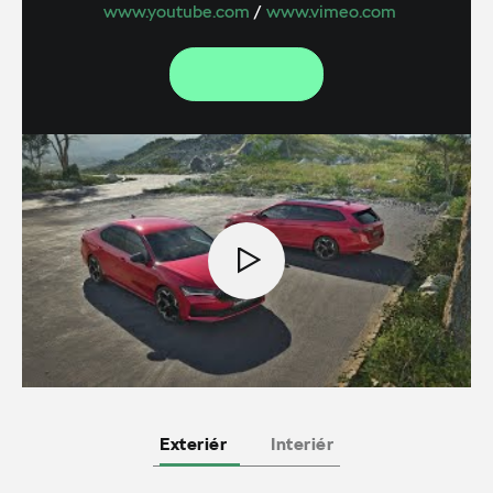
www.youtube.com
/
www.vimeo.com
Exteriér
Interiér