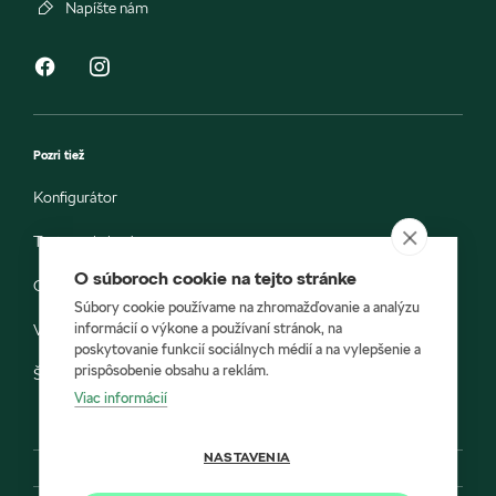
Napíšte nám
Pozri tiež
Konfigurátor
Testovacia jazda
O súboroch cookie na tejto stránke
Objednávka do servisu
Súbory cookie používame na zhromažďovanie a analýzu
informácií o výkone a používaní stránok, na
Vozidlá ihneď k odberu
poskytovanie funkcií sociálnych médií a na vylepšenie a
prispôsobenie obsahu a reklám.
Škoda E-shop
Viac informácií
NASTAVENIA