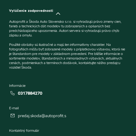
Vylúčenie zodpovednosti
Autoprofit a Škoda Auto Slovensko s.r.o. si vyhradzujú právo zmeny cien,
farieb a technických dát modelov tu zobrazených a opísaných bez
predchádzajúceho upozornenia. Autori servera si vyhradzujú právo chýb
zápisu a omylu.
Použité obrázky sú ilustračné a majú len informatívny charakter. Na
fotografiách môžu byť zobrazené modely s príplatkovou výbavou, ktorá nie
je štandardom pre modely v základnom prevedení. Pre bližšie informácie o
sortimente modelov, štandardných a mimoriadnych výbavách, aktuálnych
cenách, podmienkach a termínoch dodávok, kontaktujte nášho predajcu
vozidiel Škoda.
Informácie
0317884270
E-mail
predaj.skoda@autoprofit.s
Kontaktný formulár