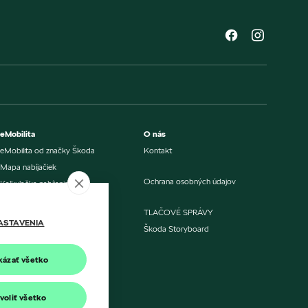
eMobilita
O nás
eMobilita od značky Škoda
Kontakt
Mapa nabíjačiek
Ochrana osobných údajov
Kalkulačka nabíjania
Kalkulačka úspory
TLAČOVÉ SPRÁVY
Porovnanie nákladov
ASTAVENIA
Škoda Storyboard
Aktualizácia softvéru
kázať všetko
Nabíjanie doma alebo v práci
Verejné nabíjanie
voliť všetko