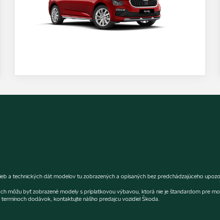
arieb a technických dát modelov tu zobrazených a opísaných bez predchádzajúceho upozorn
fiách môžu byť zobrazené modely s príplatkovou výbavou, ktorá nie je štandardom pre mo
termínoch dodávok, kontaktujte nášho predajcu vozidiel Škoda.