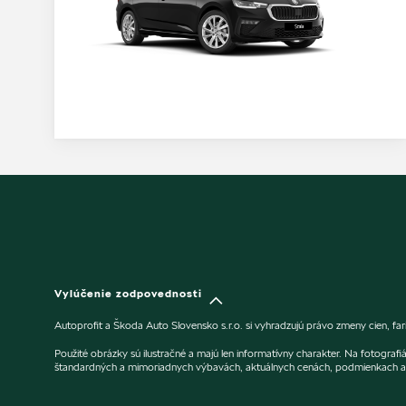
Vylúčenie zodpovednosti
Autoprofit a Škoda Auto Slovensko s.r.o. si vyhradzujú právo zmeny cien, f
Použité obrázky sú ilustračné a majú len informatívny charakter. Na fotogra
štandardných a mimoriadnych výbavách, aktuálnych cenách, podmienkach a 