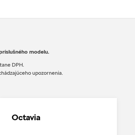
 príslušného modelu.
átane DPH.
edchádzajúceho upozornenia.
Octavia