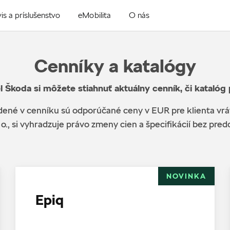
is a príslušenstvo
eMobilita
O nás
Cenníky a katalógy
l Škoda si môžete stiahnuť aktuálny cenník, či katalóg
ené v cenníku sú odporúčané ceny v EUR pre klienta vr
 o., si vyhradzuje právo zmeny cien a špecifikácií bez pr
NOVINKA
Epiq