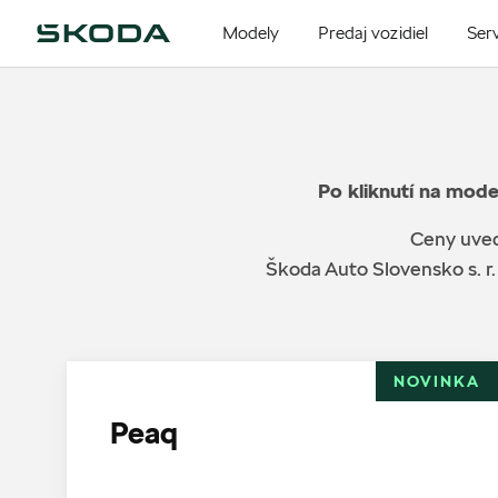
Modely
Predaj vozidiel
Serv
Po kliknutí na mode
Ceny uved
Škoda Auto Slovensko s. r.
NOVINKA
Peaq