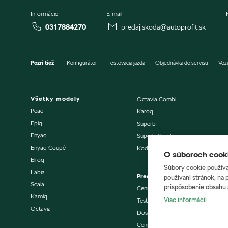
Informácie
E-mail
0317884270
predaj.skoda@autoprofit.sk
Pozri tiež
Konfigurátor
Testovacia jazda
Objednávka do servisu
Vozi
Všetky modely
Octavia Combi
Peaq
Karoq
Epiq
Superb
Enyaq
Superb Combi
Enyaq Coupé
Kodiaq
O súboroch cooki
Elroq
Súbory cookie používa
Fabia
Predaj vozidiel
používaní stránok, na 
Scala
prispôsobenie obsahu 
Cenníky a katalógy
Kamiq
Viac informácií
Testovacia jazda
Octavia
Dostupné vozidlá skladom
Cenníky a katalógy