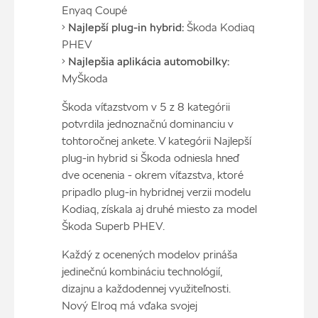
Enyaq Coupé
•
Najlepší plug-in hybrid:
Škoda Kodiaq
PHEV
•
Najlepšia aplikácia automobilky:
MyŠkoda
Škoda víťazstvom v 5 z 8 kategórii
potvrdila jednoznačnú dominanciu v
tohtoročnej ankete. V kategórii Najlepší
plug-in hybrid si Škoda odniesla hneď
dve ocenenia - okrem víťazstva, ktoré
pripadlo plug-in hybridnej verzii modelu
Kodiaq, získala aj druhé miesto za model
Škoda Superb PHEV.
Každý z ocenených modelov prináša
jedinečnú kombináciu technológií,
dizajnu a každodennej využiteľnosti.
Nový Elroq má vďaka svojej