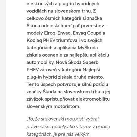
elektrických a plug-in hybridných
vozidlách na slovenskom trhu. Z
celkovo ôsmich kategórií si značka
Škoda odniesla hneď päť prvenstiev –
modely Elroq, Enyaq, Enyaq Coupé a
Kodiaq PHEV triumfovali vo svojich
kategóriách a aplikácia MyŠkoda
získala ocenenie za najlepšiu aplikáciu
automobilky. Nová Škoda Superb
PHEV zároveň v kategórii Najlepší
plug-in hybrid získala druhé miesto.
Tento úspech potvrdzuje silnú pozíciu
značky Škoda na slovenskom trhu a jej
záväzok sprístupňovať elektromobilitu
slovenským motoristom.
„To, že si slovenskí motoristi vybrali
práve naše modely ako víťazov v piatich
kategóriách, je pre nás veľkým