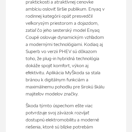
praktickosti a atraktívnej cenovke
ambíciu osloviť širšie publikum. Enyaq v
rodinnej kategórii opäť presvedčil
veľkorysým priestorom a dojazdom,
zatiaľ čo jeho sesterský model Enyaq
Coupé oslovuje dynamickým vzhľadom
a modernými technológiami. Kodiaq aj
Superb vo verzii PHEV sú dôkazom
toho, že plug-in hybridná technológia
dokáže spojiť komfort, výkon aj
efektivitu. Aplikácia MyŠkoda sa stala
bránou k digitálnym funkciám a
maximálnemu pohodliu pre širokú škálu
majiteľov modelov značky.
Škoda týmto úspechom ešte viac
potvrdzuje svoj záväzok rozvíjať
dostupnú elektromobilitu a moderné
riešenia, ktoré sú blízke potrebám