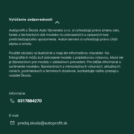
Vylúčenie zodpovednosti
Autoprofit a Škoda Auto Slovensko s.r.o. si vyhradzujú právo zmeny cien,
farieb a technických dát modelov tu zobrazených a opísaných bez
predchádzajúceho upozornenia. Autori servera si vyhradzujú právo chýb
zápisu a omylu.
Použité obrázky sú ilustračné a majú len informatívny charakter. Na
fotografiách môžu byť zobrazené modely s príplatkovou výbavou, ktorá nie
je štandardom pre modely v základnom prevedení. Pre bližšie informácie o
sortimente modelov, štandardných a mimoriadnych výbavách, aktuálnych
cenách, podmienkach a termínoch dodávok, kontaktujte nášho predajcu
vozidiel Škoda.
Informácie
0317884270
E-mail
predaj.skoda@autoprofit.sk