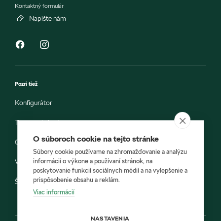
Kontaktný formulár
Napíšte nám
Pozri tiež
Konfigurátor
Testovacia jazda
O súboroch cookie na tejto stránke
Objednávka do servisu
Súbory cookie používame na zhromažďovanie a analýzu
informácií o výkone a používaní stránok, na
Vozidlá ihneď k odberu
poskytovanie funkcií sociálnych médií a na vylepšenie a
prispôsobenie obsahu a reklám.
Škoda E-shop
Viac informácií
NASTAVENIA