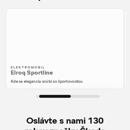
ELEKTROMOBIL
Elroq Sportline
Kde sa elegancia snúbi so športovosťou
Konfigurátor
Oslávte s nami 130
Ponuka skladových vozidiel