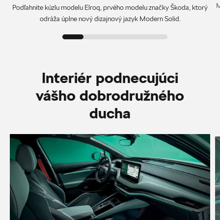
M
Podľahnite kúzlu modelu Elroq, prvého modelu značky Škoda, ktorý
odráža úplne nový dizajnový jazyk Modern Solid.
Interiér podnecujúci
vášho dobrodružného
ducha