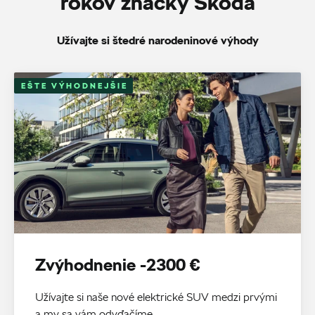
rokov značky Škoda
Užívajte si štedré narodeninové výhody
EŠTE VÝHODNEJŠIE
Zvýhodnenie -2300 €
Užívajte si naše nové elektrické SUV medzi prvými
a my sa vám odvďačíme.