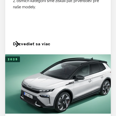
Z ôsmich kategórií sme získali päť prvenstiev pre
naše modely.
Dozvedieť sa viac
2025