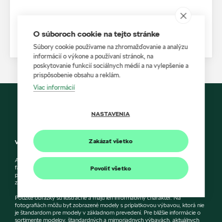
O súboroch cookie na tejto stránke
Zobraziť katalóg
Súbory cookie používame na zhromažďovanie a analýzu
informácií o výkone a používaní stránok, na
poskytovanie funkcií sociálnych médií a na vylepšenie a
prispôsobenie obsahu a reklám.
Viac informácií
NASTAVENIA
Zakázať všetko
Vylúčenie zodpovednosti
Autoprofit a Škoda Auto Slovensko s.r.o. si vyhradzujú právo zmeny cien,
farieb a technických dát modelov tu zobrazených a opísaných bez
Povoliť všetko
predchádzajúceho upozornenia. Autori servera si vyhradzujú právo chýb
zápisu a omylu.
Použité obrázky sú ilustračné a majú len informatívny charakter. Na
fotografiách môžu byť zobrazené modely s príplatkovou výbavou, ktorá nie
je štandardom pre modely v základnom prevedení. Pre bližšie informácie o
sortimente modelov, štandardných a mimoriadnych výbavách, aktuálnych